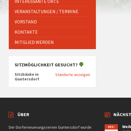
INTERESSANTE ORTE
VERANSTALTUNGEN / TERMINE
VORSTAND
KONTAKTE
MITGLIED WERDEN
SITZMÖGLICHKEIT GESUCHT?
Sitzbänke in
Standorte anzeigen
Guntersdorf
ÜBER
NÄCHST
Weih
Der Dorferneuerungsverein Guntersdorf wurde
DEZ.