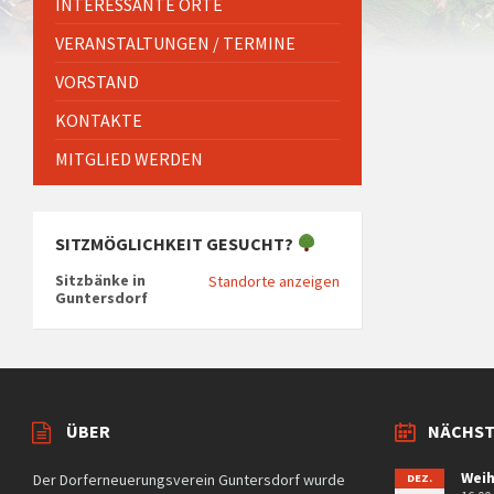
INTERESSANTE ORTE
VERANSTALTUNGEN / TERMINE
VORSTAND
KONTAKTE
MITGLIED WERDEN
SITZMÖGLICHKEIT GESUCHT?
Sitzbänke in
Standorte anzeigen
Guntersdorf
ÜBER
NÄCHST
Weih
Der Dorferneuerungsverein Guntersdorf wurde
DEZ.